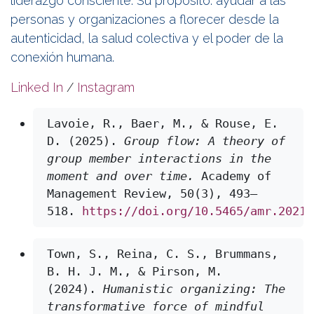
liderazgo consciente. Su propósito: ayudar a las
personas y organizaciones a florecer desde la
autenticidad, la salud colectiva y el poder de la
conexión humana.
Linked In
/
Instagram
Lavoie, R., Baer, M., & Rouse, E. 
D. (2025).
Group flow: A theory of 
group member interactions in the 
moment and over time.
 Academy of 
Management Review, 50(3), 493–
518. 
https://doi.org/10.5465/amr.2021.
Town, S., Reina, C. S., Brummans, 
B. H. J. M., & Pirson, M. 
(2024).
Humanistic organizing: The 
transformative force of mindful 